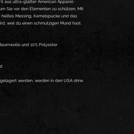
t aus ultra-glatter American Apparel-
m Sie vor den Elementen zu schützen. Mit 
e heißes Messing, Kamelspucke und das 
ird, weil du einen schmutzigen Mund hast.
 Baumwolle und 10% Polyester
nd