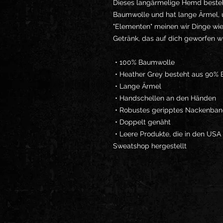
Dieses langärmelige Hemd besteh
Baumwolle und hat lange Ärmel, u
"Elementen" meinen wir Dinge wi
Getränk, das auf dich geworfen w
 • 100% Baumwolle
 • Heather Grey besteht aus 90%
 • Lange Ärmel
 • Handschellen an den Händen
 • Robustes geripptes Nackenba
 • Doppelt genäht
 • Leere Produkte, die in den USA gelagert werden, werden in den USA ohne 
Sweatshop hergestellt