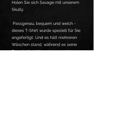
Holen Sie sich Savage mit unserem 
Skully.
 Passgenau, bequem und weich - 
dieses T-Shirt wurde speziell für Sie 
angefertigt. Und es hält mehreren 
Wäschen stand, während es seine 
Form beibehält, sodass es sich 
hervorragend für den Alltag eignet!
 • 100% feine Jersey-Baumwolle
 • Heather Grey besteht aus 90% 
Baumwolle und 10% Polyester
 • Gewebegewicht: 146 g / m²
 • Schulter-zu-Schulter-Taping
 • Doppelt genäht
 • In den USA gelagerte leere 
Produkte werden in den USA 
hergestellt